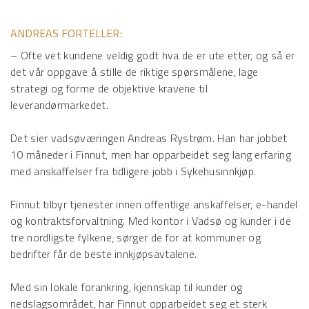
ANDREAS FORTELLER:
– Ofte vet kundene veldig godt hva de er ute etter, og så er
det vår oppgave å stille de riktige spørsmålene, lage
strategi og forme de objektive kravene til
leverandørmarkedet.
Det sier vadsøværingen Andreas Rystrøm. Han har jobbet
10 måneder i Finnut, men har opparbeidet seg lang erfaring
med anskaffelser fra tidligere jobb i Sykehusinnkjøp.
Finnut tilbyr tjenester innen offentlige anskaffelser, e-handel
og kontraktsforvaltning. Med kontor i Vadsø og kunder i de
tre nordligste fylkene, sørger de for at kommuner og
bedrifter får de beste innkjøpsavtalene.
Med sin lokale forankring, kjennskap til kunder og
nedslagsområdet, har Finnut opparbeidet seg et sterk