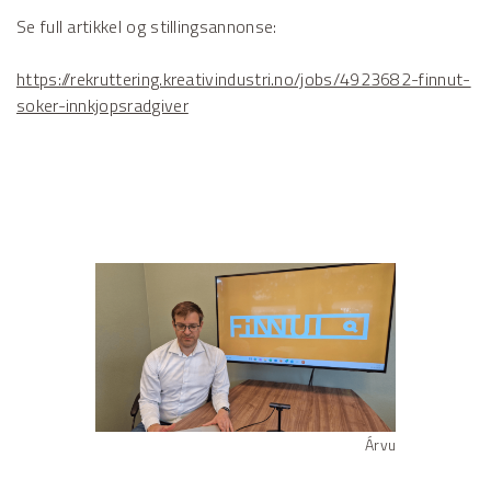
Se full artikkel og stillingsannonse:
https://rekruttering.kreativindustri.no/jobs/4923682-finnut-
soker-innkjopsradgiver
Árvu