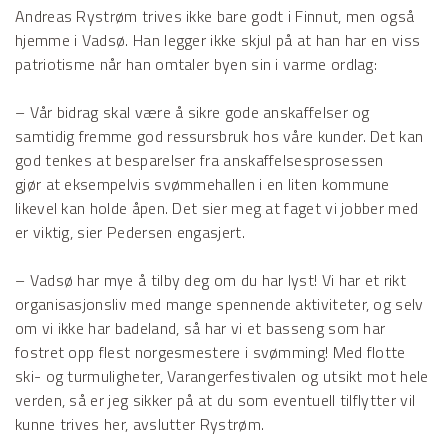
Andreas Rystrøm trives ikke bare godt i Finnut, men også
hjemme i Vadsø. Han legger ikke skjul på at han har en viss
patriotisme når han omtaler byen sin i varme ordlag:
– Vår bidrag skal være å sikre gode anskaffelser og
samtidig fremme god ressursbruk hos våre kunder. Det kan
god tenkes at besparelser fra anskaffelsesprosessen
gjør at eksempelvis svømmehallen i en liten kommune
likevel kan holde åpen. Det sier meg at faget vi jobber med
er viktig, sier Pedersen engasjert.
– Vadsø har mye å tilby deg om du har lyst! Vi har et rikt
organisasjonsliv med mange spennende aktiviteter, og selv
om vi ikke har badeland, så har vi et basseng som har
fostret opp flest norgesmestere i svømming! Med flotte
ski- og turmuligheter, Varangerfestivalen og utsikt mot hele
verden, så er jeg sikker på at du som eventuell tilflytter vil
kunne trives her, avslutter Rystrøm.