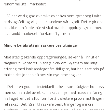
renommé ute i markedet.
– Vi har veldig god oversikt over hva som rører seg i vårt
nedslagsfelt og vi kjenner kundene våre godt. Dette gir oss
helt klart en fordel når vi skal matche oppdragsgivere med
leverandørmarkedet, forklarer Rystrøm.
Mindre byråkrati gir raskere beslutninger
Med stadig økende oppdragsmengde, søker nå Finnut en
rådgiver til kontoret i Vadsø. Selv om Rystrøm har lang
erfaring med innkjøpsfaget fra tidligere, har han satt pris på
måten det jobbes på hos sin nye arbeidsgiver.
– Det er en god del individuelt arbeid som rådgiver hos oss,
men som en del av et kunnskapsmiljø med masse erfaring
fra faget, er det alltid rom for å diskutere problemstillinger i
felleskap. Det fører til raskere beslutninger og mindre
byråkrati. Finnut er rett og slett veldig «på ballen», forteller