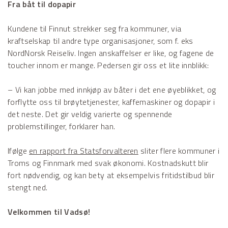
Fra båt til dopapir
Kundene til Finnut strekker seg fra kommuner, via
kraftselskap til andre type organisasjoner, som f. eks
NordNorsk Reiseliv. Ingen anskaffelser er like, og fagene de
toucher innom er mange. Pedersen gir oss et lite innblikk:
– Vi kan jobbe med innkjøp av båter i det ene øyeblikket, og
forflytte oss til brøytetjenester, kaffemaskiner og dopapir i
det neste. Det gir veldig varierte og spennende
problemstillinger, forklarer han.
Ifølge
en rapport fra Statsforvalteren
sliter flere kommuner i
Troms og Finnmark med svak økonomi. Kostnadskutt blir
fort nødvendig, og kan bety at eksempelvis fritidstilbud blir
stengt ned.
Velkommen til Vadsø!